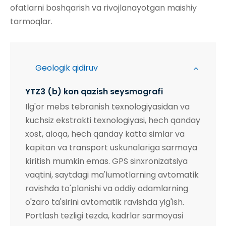
ofatlarni boshqarish va rivojlanayotgan maishiy
tarmoqlar.
Geologik qidiruv
YTZ3 (b) kon qazish seysmografi
Ilg'or mebs tebranish texnologiyasidan va
kuchsiz ekstrakti texnologiyasi, hech qanday
xost, aloqa, hech qanday katta simlar va
kapitan va transport uskunalariga sarmoya
kiritish mumkin emas. GPS sinxronizatsiya
vaqtini, saytdagi ma'lumotlarning avtomatik
ravishda to'planishi va oddiy odamlarning
o'zaro ta'sirini avtomatik ravishda yig'ish.
Portlash tezligi tezda, kadrlar sarmoyasi