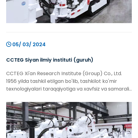
05/ 03/ 2024
CCTEG Siyan ilmiy instituti (guruh)
CCTEG Xi'an Research Institute (Group) Co., Ltd.
1956 yilda tashkil etilgan bo'lib, tashkilot ko'mir
texnologiyalari taraqqiyotiga va xavfsiz va samarali
qazib olishni qo'llab-quvvatlovchi vazifa bilan
ta'minlandi. Ko'mir geologik qidiruvi va ko'mir
konining xavfsizligi sohasidagi asosiy texnologik
qiyinchiliklarni hal qilishga e'tibor qaratish, biz
qilmoqchimiz