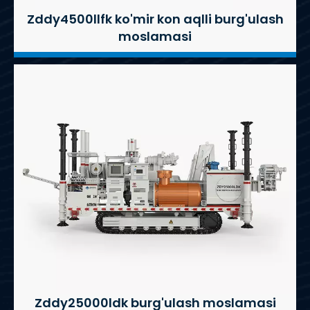
Zddy4500llfk ko'mir kon aqlli burg'ulash
moslamasi
Zddy25000ldk burg'ulash moslamasi