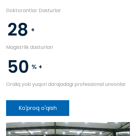
Doktorantlar Dasturlar
28
+
Magistrlik dasturlari
50
% +
Oraliq yoki yuqori darajadagi professional unvonlar
Ko'proq o'qish