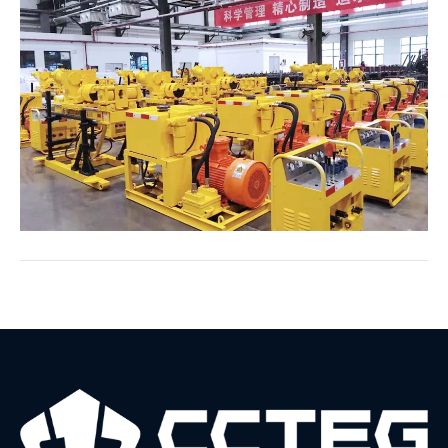
qiyinchiliklarni hal qilishga e'tibor qaratish, biz
qilmoqchimiz