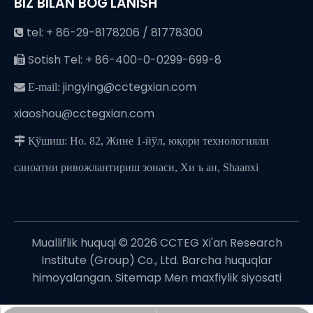
BIZ BILAN BOG'LANISH
tel: + 86-29-8178206 / 81778300

Sotish Tel: + 86-400-0-0299-699-8

jingying@cctegxian.com
 E-mail:
xiaoshou@cctegxian.com

Қўшиш: Но. 82, Жине 1-йўл, юқори технологияли
саноатни ривожлантириш зонаси, Хи ъ ан, Shaanxi
Mualliflik huquqi ©
2026
CCTEG Xi'an Research
Institute (Group) Co., Ltd. Barcha huquqlar
himoyalangan.
Sitemap
Men
maxfiylik siyosati