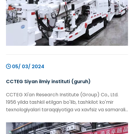
05/ 03/ 2024
CCTEG Siyan ilmiy instituti (guruh)
CCTEG Xi'an Research Institute (Group) Co., Ltd.
1956 yilda tashkil etilgan bo'lib, tashkilot ko'mir
texnologiyalari taraqqiyotiga va xavfsiz va samarali
qazib olishni qo'llab-quvvatlovchi vazifa bilan
ta'minlandi. Ko'mir geologik qidiruvi va ko'mir
konining xavfsizligi sohasidagi asosiy texnologik