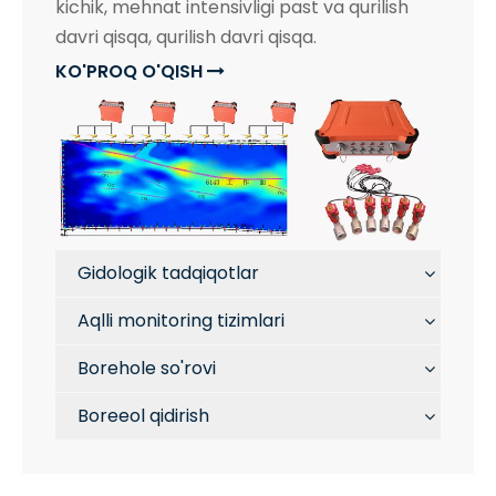
kichik, mehnat intensivligi past va qurilish
davri qisqa, qurilish davri qisqa.
KO'PROQ O'QISH

Gidologik tadqiqotlar
Aqlli monitoring tizimlari
Borehole so'rovi
Boreeol qidirish