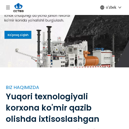
o'zbek
BIZ HAQIMIZDA
Yuqori texnologiyali
korxona ko'mir qazib
olishda ixtisoslashgan