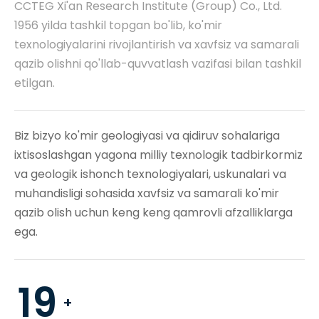
CCTEG Xi'an Research Institute (Group) Co., Ltd.
1956 yilda tashkil topgan bo'lib, ko'mir
texnologiyalarini rivojlantirish va xavfsiz va samarali
qazib olishni qo'llab-quvvatlash vazifasi bilan tashkil
etilgan.
Biz bizyo ko'mir geologiyasi va qidiruv sohalariga
ixtisoslashgan yagona milliy texnologik tadbirkormiz
va geologik ishonch texnologiyalari, uskunalari va
muhandisligi sohasida xavfsiz va samarali ko'mir
qazib olish uchun keng keng qamrovli afzalliklarga
ega.
19
+