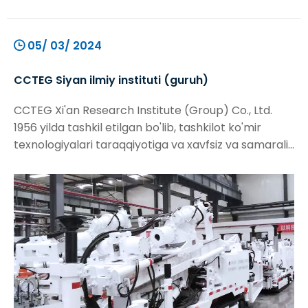
05/ 03/ 2024
CCTEG Siyan ilmiy instituti (guruh)
CCTEG Xi'an Research Institute (Group) Co., Ltd.
1956 yilda tashkil etilgan bo'lib, tashkilot ko'mir
texnologiyalari taraqqiyotiga va xavfsiz va samarali
qazib olishni qo'llab-quvvatlovchi vazifa bilan
ta'minlandi. Ko'mir geologik qidiruvi va ko'mir
konining xavfsizligi sohasidagi asosiy texnologik
qiyinchiliklarni hal qilishga e'tibor qaratish, biz
qilmoqchimiz