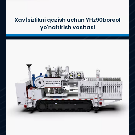
Xavfsizlikni qazish uchun YHz90boreol
yo'naltirish vositasi