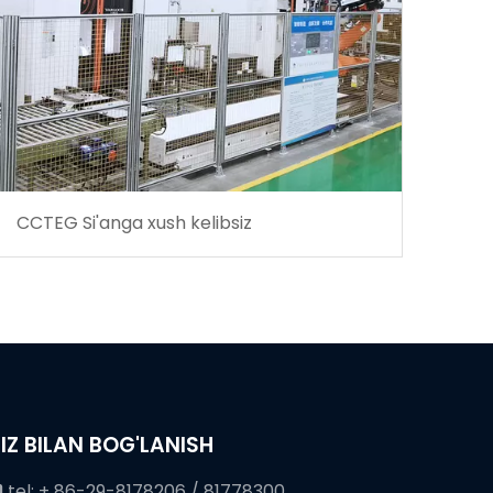
CCTEG Si'anga xush kelibsiz
IZ BILAN BOG'LANISH
tel: + 86-29-8178206 / 81778300
