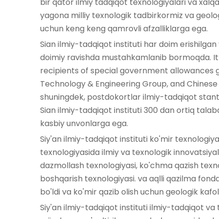
bir qator ilmiy tadqiqot texnologiyalari va xalqa
yagona milliy texnologik tadbirkormiz va geolog
uchun keng keng qamrovli afzalliklarga ega.
Sian ilmiy-tadqiqot instituti har doim erishilgan 
doimiy ravishda mustahkamlanib bormoqda. It h
recipients of special government allowances gr
Technology & Engineering Group, and Chinese In
shuningdek, postdokortlar ilmiy-tadqiqot stant
Sian ilmiy-tadqiqot instituti 300 dan ortiq talab
kasbiy unvonlarga ega.
Siy'an ilmiy-tadqiqot instituti ko'mir texnologiya
texnologiyasida ilmiy va texnologik innovatsiyal
dazmollash texnologiyasi, ko'chma qazish texnol
boshqarish texnologiyasi. va aqlli qazilma fonda
bo'ldi va ko'mir qazib olish uchun geologik kafol
Siy'an ilmiy-tadqiqot instituti ilmiy-tadqiqot va