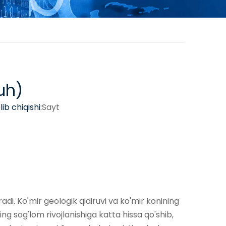
uh)
b chiqishi:
Sayt
di. Ko'mir geologik qidiruvi va ko'mir konining
ning sog'lom rivojlanishiga katta hissa qo'shib,