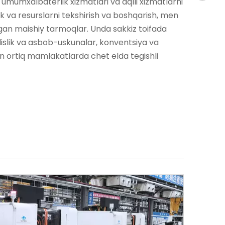
 umumxalbaterlik xizmatlari va aqlli xizmatlarni
xiaosh
ik va resurslarni tekshirish va boshqarish, men
otgan maishiy tarmoqlar. Unda sakkiz toifada
islik va asbob-uskunalar, konventsiya va
dan ortiq mamlakatlarda chet elda tegishli