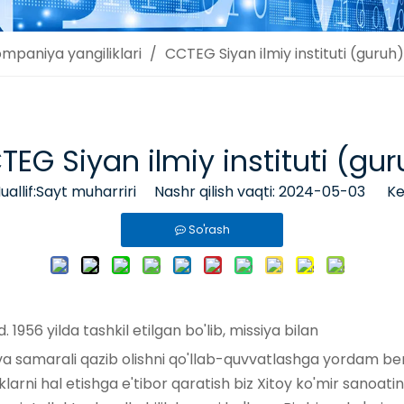
mpaniya yangiliklari
/
CCTEG Siyan ilmiy instituti (guruh)
TEG Siyan ilmiy instituti (gur
lif:Sayt muharriri Nashr qilish vaqti: 2024-05-03 Keli
So'rash
1956 yilda tashkil etilgan bo'lib, missiya bilan
 va samarali qazib olishni qo'llab-quvvatlashga yordam bera
iklarni hal etishga e'tibor qaratish biz Xitoy ko'mir sanoati