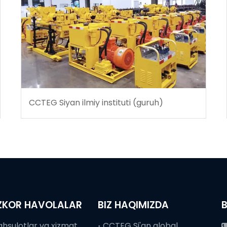
CCTEG Siyan ilmiy instituti (guruh)
ZKOR HAVOLALAR
BIZ HAQIMIZDA
B
Mahsulotlar va xizmatlar
CCTEG Si'an global