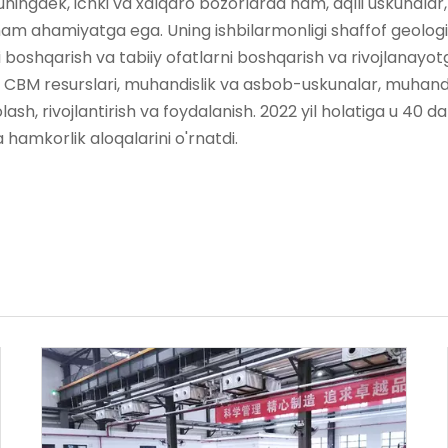
uningdek, ichki va xalqaro bozorlarda ham, aqlli uskunalar,
n ham ahamiyatga ega. Uning ishbilarmonligi shaffof geolog
ni boshqarish va tabiiy ofatlarni boshqarish va rivojlanay
va CBM resurslari, muhandislik va asbob-uskunalar, muhand
ash, rivojlantirish va foydalanish. 2022 yil holatiga u 40 
hamkorlik aloqalarini o'rnatdi.