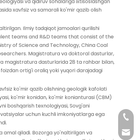
geologiyasi va qidiruv sohalariga ixtisoslashgan
sida xavfsiz va samarali ko'mir qazib olish
ltirilgan. Ilmiy tadqiqot jamoalari qurilishi
talent teams and R&D teams that consist of the
nistry of Science and Technology, China Coal
esearchers. Magistratura va doktoral dasturlar,
a magistratura dasturlarida 28 ta rahbar bilan,
foizdan ortig'i oraliq yoki yuqori darajadagi
Xavfsiz ko'mir qazib olishning geologik kafolati
iyasi, ko'mir konidan, ko'mir konianturasi (CBM)
vni boshqarish texnologiyasi, Sovg'ani
nnovatsiyalar uchun kuchli imkoniyatlarga ega
+ 86-2
di.
ga amal qiladi. Bozorga yo'naltirilgan va
+ 86-2
jingyi