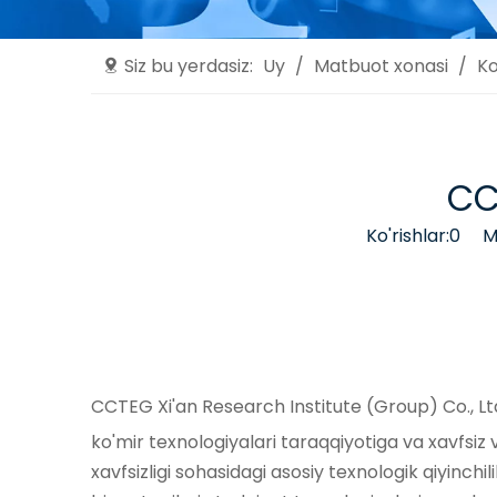
Siz bu yerdasiz:
Uy
/
Matbuot xonasi
/
Ko
CC
Ko'rishlar:
0
Mual
CCTEG Xi'an Research Institute (Group) Co., Ltd. 
ko'mir texnologiyalari taraqqiyotiga va xavfsiz
xavfsizligi sohasidagi asosiy texnologik qiyinchil