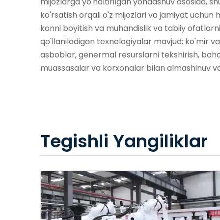
mijozlarga yo'naltirilgan yondashuv asosida, sh
ko'rsatish orqali o'z mijozlari va jamiyat uchu
konni boyitish va muhandislik va tabiiy ofatlar
qo'llaniladigan texnologiyalar mavjud: ko'mir 
asboblar, genermal resurslarni tekshirish, bahol
muassasalar va korxonalar bilan almashinuv va 
Tegishli Yangiliklar