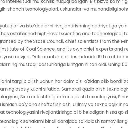
ro intellektual mulkchilik huquqi bo'lgan. Biz bizyo ko'mir 
ik ishonch texnologiyalari, uskunalari va muhandisligi soha
yutuqlar va iste'dodlarni rivojlantirishning qadriyatiga yo'na
as established high-level scientific and technological 
anted by the State Council, chief scientists from the Mi
stitute of Coal Science, and its own chief experts and r
siyasi mavjud. Doktoranturalar dasturlarida 19 ta rahbar v
alarning mustaqil dasturlariga kiritganini tan oldi. Uning 50 
larini targ'ib qilish uchun har doim o'z-o'zidan olib bordi. 
arning asosiy kuchi sifatida, Samarali qazib olish texnolog
ogiyasi, Sinxronlashtirilgan kon qazish texnologiyasi, Sino
 ishlash bo'yicha shaffof ishlash. U ilmiy va texnologik i
at texnologiyasini rivojlantirishga olib keladigan hissa qo'sh
 texnologik sohalarni bir xil darajada ta'kidlash tamoyillari