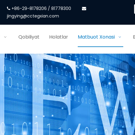
+86-29-8178206 / 81778300


jingying@cctegxian.com
r
Qobiliyat
Holatlar
Matbuot Xonasi